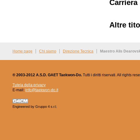
Carriera
Altre tito
Home page
Chi siamo
Direzione Tecnica
Maestro Alis Dearovsk
® 2003-2012 A.S.D. GAET Taekwon-Do.
Tutti i diritti riservati. All rights res
Tutela della privacy
E-mail:
info@taekwon-do.it
Engineered by
Gruppo 4 s.r.l.